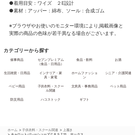
●着用目安：ワイズ ２E設計
●素材：アッパー：綿布、ソール：合成ゴム
※ブラウザやお使いのモニター環境により,掲載画像と
実際の商品の色味が若干異なる場合がございます。
カテゴリーから探す
催事商品
セブンプレミアム
食品・飲料
お酒
（食品・日用品）
生活雑貨・日用品
インテリア・家
ホームファッショ
シニア・介護関連
具・家電
ン
ベビー用品
子供衣料・スクー
文房具・事務用品
ペット用品
ル関連
防災用品
ハコストック
ギフト
>
>
ホーム
子供衣料・スクール関連
上履き
>
キャロットバレーシューズＣＲＳＴ11 サックス