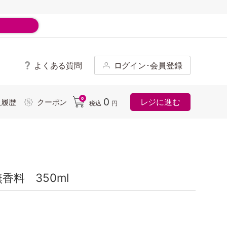
よくある質問
ログイン･会員登録
ド
0
0
レジに進む
入履歴
クーポン
税込
円
無香料 350ml