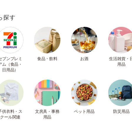
ら探す
セブンプレミ
食品・飲料
お酒
生活雑貨・
アム（食品・
用品
日用品）
子供衣料・ス
文房具・事務
ペット用品
防災用品
クール関連
用品