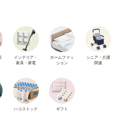
日
インテリア・
ホームファッ
シニア・介護
家具・家電
ション
関連
ハコストック
ギフト