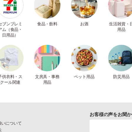
セブンプレミ
食品・飲料
お酒
生活雑貨・
アム（食品・
用品
日用品）
子供衣料・ス
文房具・事務
ペット用品
防災用品
クール関連
用品
お客様の声をお聞か
扱いについて
示