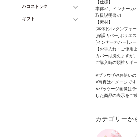
【仕様】
ハコストック
本体×1、インナーカ
取扱説明書×1
ギフト
【素材】
[本体]ウレタンフォ
[保護カバー]ポリエス
[インナーカバー]レ
【お手入れ・ご使用
カバーは洗えますが
ご購入時の頸椎サポ
※ブラウザやお使い
※写真はイメージで
※パッケージ画像は
した商品の表示をご
カテゴリーか