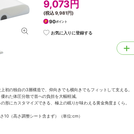
9,073円
(税込
9,981円
)
90
ポイント
お気に入りに登録する
史上初の独自の3層構造で、仰向きでも横向きでもフィットして支える。
、優れた体圧分散で首への負担を大幅軽減。
みの形にカスタマイズできる、極上の眠りが味わえる黄金角度まくら。
高さ10（高さ調整シート含まず）（単位:cm）