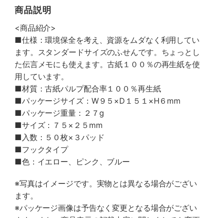
商品説明
<商品紹介>
■仕様：環境保全を考え、資源をムダなく利用してい
ます。スタンダードサイズのふせんです。ちょっとし
た伝言メモにも使えます。古紙１００％の再生紙を使
用しています。
■材質：古紙パルプ配合率１００％再生紙
■パッケージサイズ：W９５×D１５１×H６mm
■パッケージ重量：２７g
■サイズ：７５×２５mm
■入数：５０枚×３パッド
■フックタイプ
■色：イエロー、ピンク、ブルー
※写真はイメージです。実物とは異なる場合がござい
ます。
※パッケージ画像は予告なく変更となる場合がござい