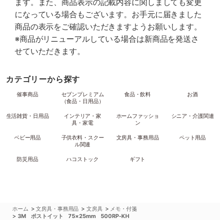
ます。また、商品表示の記載内容に関しましても変更
になっている場合もございます。お手元に届きました
商品の表示をご確認いただきますようお願いします。
※商品がリニューアルしている場合は新商品を発送さ
せていただきます。
カテゴリーから探す
催事商品
セブンプレミアム
食品・飲料
お酒
（食品・日用品）
生活雑貨・日用品
インテリア・家
ホームファッショ
シニア・介護関連
具・家電
ン
ベビー用品
子供衣料・スクー
文房具・事務用品
ペット用品
ル関連
防災用品
ハコストック
ギフト
>
>
>
ホーム
文房具・事務用品
文房具
メモ・付箋
>
3M ポストイット 75×25mm 500RP-KH