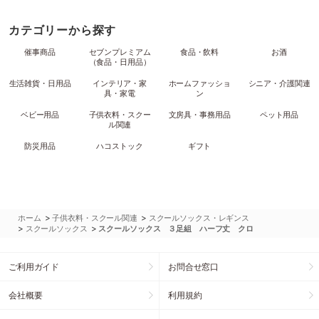
カテゴリーから探す
催事商品
セブンプレミアム
食品・飲料
お酒
（食品・日用品）
生活雑貨・日用品
インテリア・家
ホームファッショ
シニア・介護関連
具・家電
ン
ベビー用品
子供衣料・スクー
文房具・事務用品
ペット用品
ル関連
防災用品
ハコストック
ギフト
>
>
ホーム
子供衣料・スクール関連
スクールソックス・レギンス
>
>
スクールソックス
スクールソックス ３足組 ハーフ丈 クロ
ご利用ガイド
お問合せ窓口
会社概要
利用規約