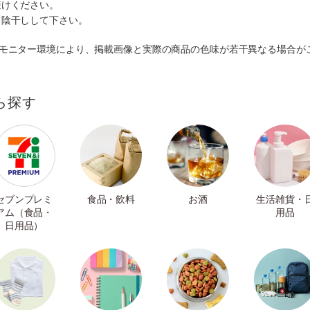
避けください。
て陰干しして下さい。
のモニター環境により、掲載画像と実際の商品の色味が若干異なる場合が
ら探す
セブンプレミ
食品・飲料
お酒
生活雑貨・
アム（食品・
用品
日用品）