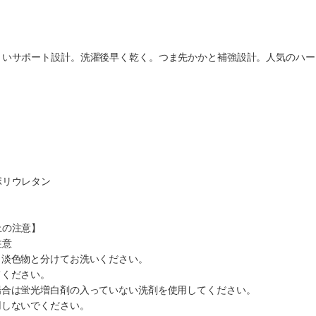
くいサポート設計。洗濯後早く乾く。つま先かかと補強設計。人気のハー
ポリウレタン
上の注意】
注意
・淡色物と分けてお洗いください。
てください。
場合は蛍光増白剤の入っていない洗剤を使用してください。
用しないでください。