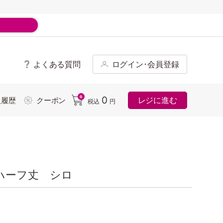
よくある質問
ログイン･会員登録
ド
0
0
レジに進む
入履歴
クーポン
税込
円
ハーフ丈 シロ