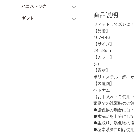
ハコストック
商品説明
ギフト
フィットしてズレに
【品番】
407-146
【サイズ】
24-26cm
【カラー】
シロ
【素材】
ポリエステル・綿・
【製造国】
ベトナム
【お手入れ・ご使用
家庭での洗濯時のご
●濃色物の場合は白
●水洗いを十分にし
●生成り、淡色物の
●塩素系漂白剤は使