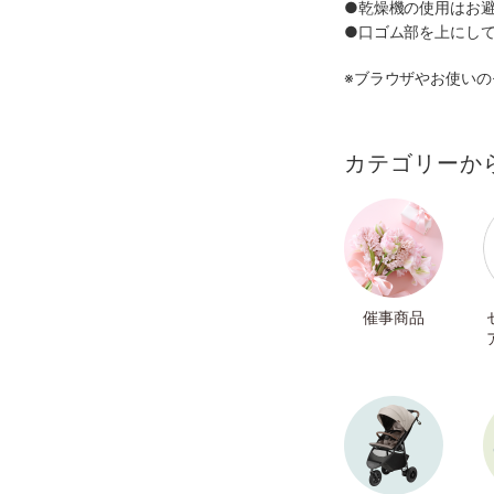
●乾燥機の使用はお
●口ゴム部を上にし
※ブラウザやお使い
カテゴリーか
催事商品