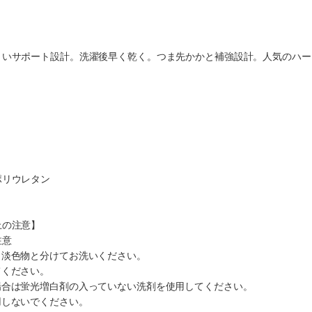
くいサポート設計。洗濯後早く乾く。つま先かかと補強設計。人気のハー
ポリウレタン
上の注意】
注意
・淡色物と分けてお洗いください。
てください。
場合は蛍光増白剤の入っていない洗剤を使用してください。
用しないでください。