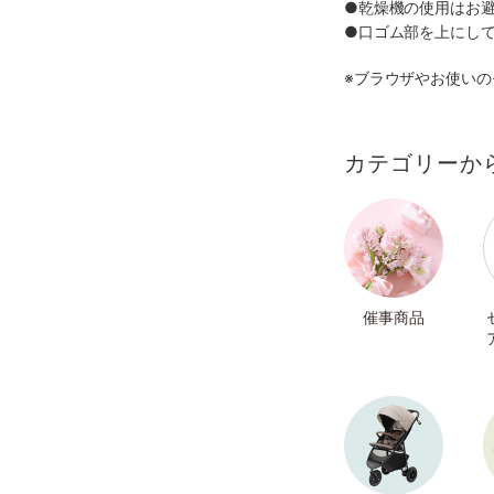
●乾燥機の使用はお
●口ゴム部を上にし
※ブラウザやお使い
カテゴリーか
催事商品