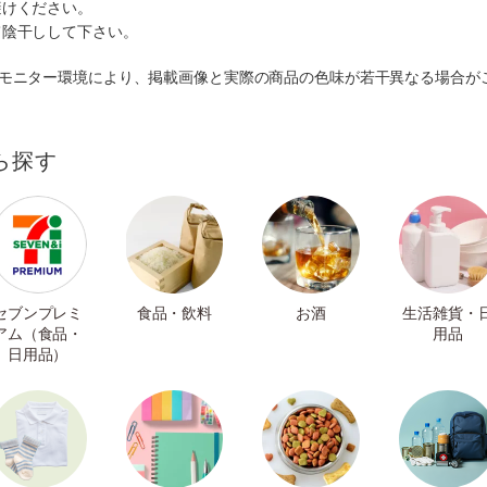
避けください。
て陰干しして下さい。
のモニター環境により、掲載画像と実際の商品の色味が若干異なる場合が
ら探す
セブンプレミ
食品・飲料
お酒
生活雑貨・
アム（食品・
用品
日用品）