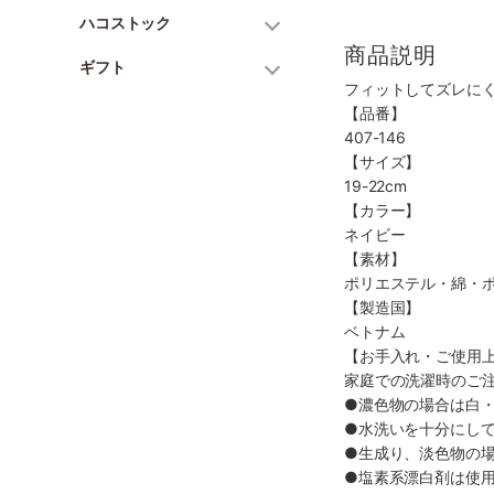
ハコストック
商品説明
ギフト
フィットしてズレに
【品番】
407-146
【サイズ】
19-22cm
【カラー】
ネイビー
【素材】
ポリエステル・綿・
【製造国】
ベトナム
【お手入れ・ご使用
家庭での洗濯時のご
●濃色物の場合は白
●水洗いを十分にし
●生成り、淡色物の
●塩素系漂白剤は使