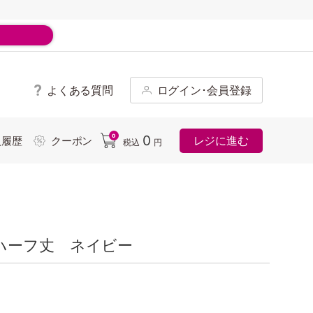
よくある質問
ログイン･会員登録
ド
0
0
レジに進む
入履歴
クーポン
税込
円
ハーフ丈 ネイビー