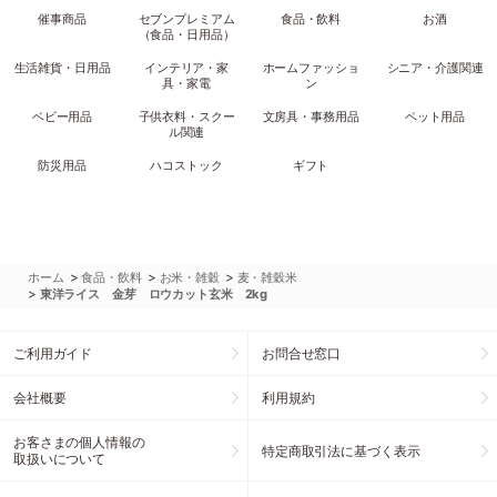
催事商品
セブンプレミアム
食品・飲料
お酒
（食品・日用品）
生活雑貨・日用品
インテリア・家
ホームファッショ
シニア・介護関連
具・家電
ン
ベビー用品
子供衣料・スクー
文房具・事務用品
ペット用品
ル関連
防災用品
ハコストック
ギフト
>
>
>
ホーム
食品・飲料
お米・雑穀
麦・雑穀米
>
東洋ライス 金芽 ロウカット玄米 2kg
ご利用ガイド
お問合せ窓口
会社概要
利用規約
お客さまの個人情報の
特定商取引法に基づく表示
取扱いについて