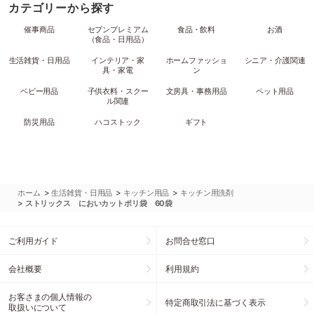
カテゴリーから探す
催事商品
セブンプレミアム
食品・飲料
お酒
（食品・日用品）
生活雑貨・日用品
インテリア・家
ホームファッショ
シニア・介護関連
具・家電
ン
ベビー用品
子供衣料・スクー
文房具・事務用品
ペット用品
ル関連
防災用品
ハコストック
ギフト
>
>
>
ホーム
生活雑貨・日用品
キッチン用品
キッチン用洗剤
>
ストリックス においカットポリ袋 60袋
ご利用ガイド
お問合せ窓口
会社概要
利用規約
お客さまの個人情報の
特定商取引法に基づく表示
取扱いについて