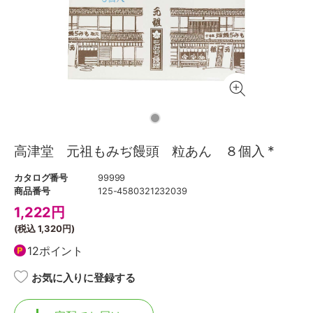
高津堂 元祖もみぢ饅頭 粒あん ８個入 *
カタログ番号
99999
商品番号
125-4580321232039
1,222
円
(税込
1,320円
)
12ポイント
お気に入りに登録する