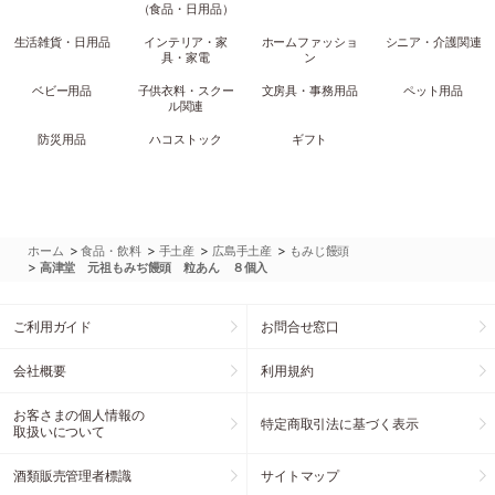
（食品・日用品）
生活雑貨・日用品
インテリア・家
ホームファッショ
シニア・介護関連
具・家電
ン
ベビー用品
子供衣料・スクー
文房具・事務用品
ペット用品
ル関連
防災用品
ハコストック
ギフト
>
>
>
>
ホーム
食品・飲料
手土産
広島手土産
もみじ饅頭
>
高津堂 元祖もみぢ饅頭 粒あん ８個入
ご利用ガイド
お問合せ窓口
会社概要
利用規約
お客さまの個人情報の
特定商取引法に基づく表示
取扱いについて
酒類販売管理者標識
サイトマップ