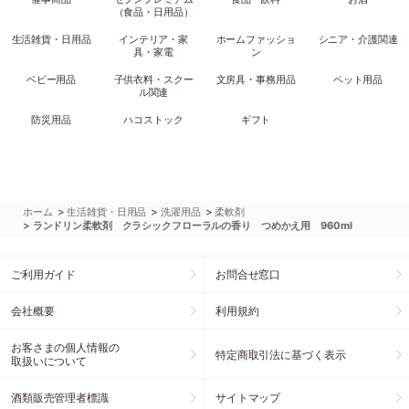
（食品・日用品）
生活雑貨・日用品
インテリア・家
ホームファッショ
シニア・介護関連
具・家電
ン
ベビー用品
子供衣料・スクー
文房具・事務用品
ペット用品
ル関連
防災用品
ハコストック
ギフト
>
>
>
ホーム
生活雑貨・日用品
洗濯用品
柔軟剤
>
ランドリン柔軟剤 クラシックフローラルの香り つめかえ用 960ml
ご利用ガイド
お問合せ窓口
会社概要
利用規約
お客さまの個人情報の
特定商取引法に基づく表示
取扱いについて
酒類販売管理者標識
サイトマップ