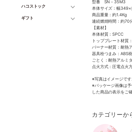
型番 SN－35M3
ハコストック
本体サイズ：幅349×
商品重量：約1.4Kg
ギフト
連続燃焼時間：約70
【素材】
本体材質：SPCC
トッププレート材質：
バーナー材質：耐熱
器具栓つまみ：ABS
ごとく：耐熱アルミ
点火方式：圧電点火
※写真はイメージで
※パッケージ画像は
した商品の表示をご
カテゴリーか