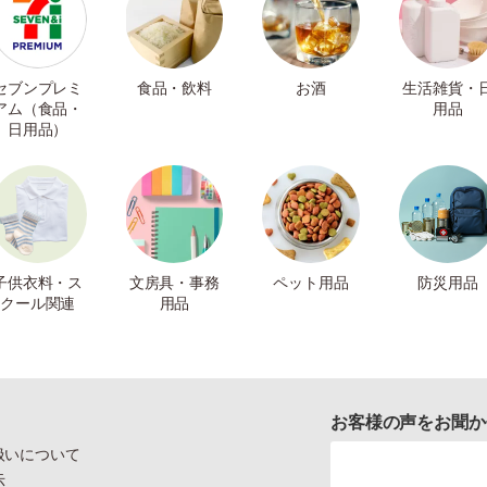
セブンプレミ
食品・飲料
お酒
生活雑貨・
アム（食品・
用品
日用品）
子供衣料・ス
文房具・事務
ペット用品
防災用品
クール関連
用品
お客様の声をお聞か
扱いについて
示