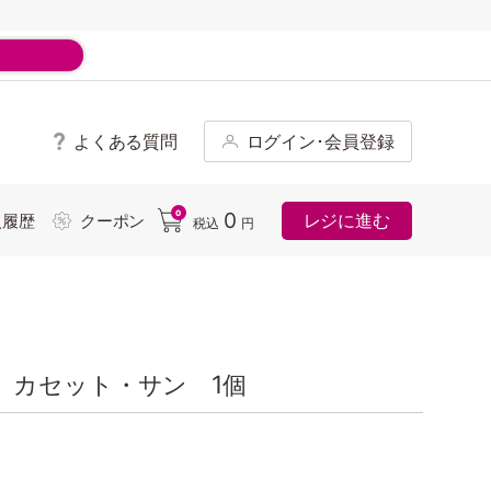
よくある質問
ログイン･会員登録
ド
0
0
レジに進む
入履歴
クーポン
税込
円
 カセット・サン 1個