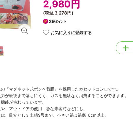
2,980円
(税込
3,278円
)
29
ポイント
お気に入りに登録する
止の『マグネット式ボンベ着脱』を採用したカセットコンロです。
火力が最後まで落ちにくく、ガスを無駄なく消費することができます。
全機能が備わっています。
えや、アウトドアの使用、急な来客時などにも。
は、目安として土鍋9号まで。小さい鍋は鍋底16cm以上。