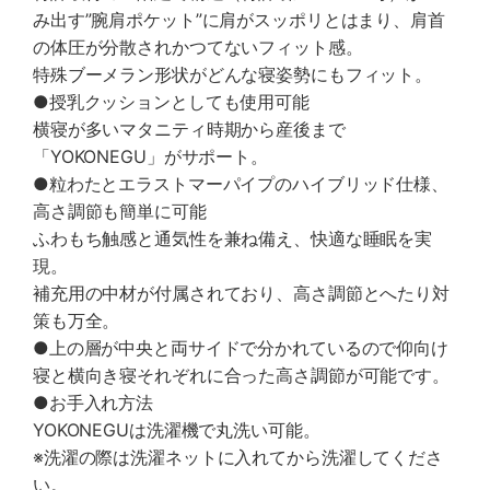
み出す”腕肩ポケット”に肩がスッポリとはまり、肩首
の体圧が分散されかつてないフィット感。
特殊ブーメラン形状がどんな寝姿勢にもフィット。
●授乳クッションとしても使用可能
横寝が多いマタニティ時期から産後まで
「YOKONEGU」がサポート。
●粒わたとエラストマーパイプのハイブリッド仕様、
高さ調節も簡単に可能
ふわもち触感と通気性を兼ね備え、快適な睡眠を実
現。
補充用の中材が付属されており、高さ調節とへたり対
策も万全。
●上の層が中央と両サイドで分かれているので仰向け
寝と横向き寝それぞれに合った高さ調節が可能です。
●お手入れ方法
YOKONEGUは洗濯機で丸洗い可能。
※洗濯の際は洗濯ネットに入れてから洗濯してくださ
い。