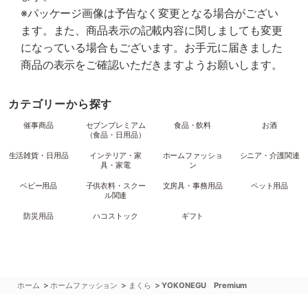
※パッケージ画像は予告なく変更となる場合がござい
ます。また、商品表示の記載内容に関しましても変更
になっている場合もございます。お手元に届きました
商品の表示をご確認いただきますようお願いします。
カテゴリーから探す
催事商品
セブンプレミアム
食品・飲料
お酒
（食品・日用品）
生活雑貨・日用品
インテリア・家
ホームファッショ
シニア・介護関連
具・家電
ン
ベビー用品
子供衣料・スクー
文房具・事務用品
ペット用品
ル関連
防災用品
ハコストック
ギフト
>
>
>
ホーム
ホームファッション
まくら
YOKONEGU Premium