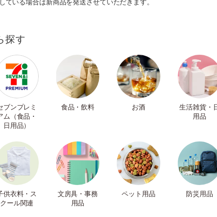
ルしている場合は新商品を発送させていただきます。
ら探す
セブンプレミ
食品・飲料
お酒
生活雑貨・
アム（食品・
用品
日用品）
子供衣料・ス
文房具・事務
ペット用品
防災用品
クール関連
用品