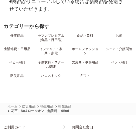
※商品がリニューアルしている場合は新商品を発送さ
せていただきます。
カテゴリーから探す
催事商品
セブンプレミアム
食品・飲料
お酒
（食品・日用品）
生活雑貨・日用品
インテリア・家
ホームファッショ
シニア・介護関連
具・家電
ン
ベビー用品
子供衣料・スクー
文房具・事務用品
ペット用品
ル関連
防災用品
ハコストック
ギフト
>
>
>
ホーム
防災用品
衛生用品
衛生用品
>
花王 8×4ロールオン 無香料 45ml
ご利用ガイド
お問合せ窓口