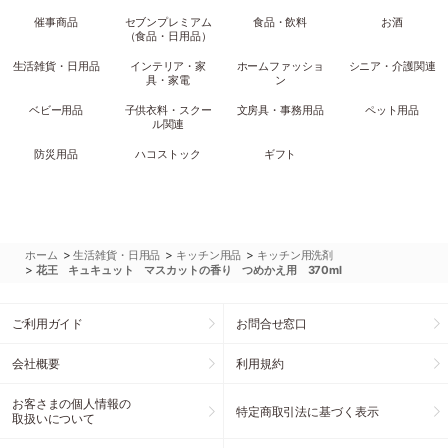
催事商品
セブンプレミアム
食品・飲料
お酒
（食品・日用品）
生活雑貨・日用品
インテリア・家
ホームファッショ
シニア・介護関連
具・家電
ン
ベビー用品
子供衣料・スクー
文房具・事務用品
ペット用品
ル関連
防災用品
ハコストック
ギフト
>
>
>
ホーム
生活雑貨・日用品
キッチン用品
キッチン用洗剤
>
花王 キュキュット マスカットの香り つめかえ用 370ml
ご利用ガイド
お問合せ窓口
会社概要
利用規約
お客さまの個人情報の
特定商取引法に基づく表示
取扱いについて