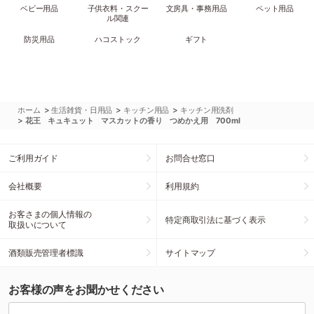
ベビー用品
子供衣料・スクー
文房具・事務用品
ペット用品
ル関連
防災用品
ハコストック
ギフト
>
>
>
ホーム
生活雑貨・日用品
キッチン用品
キッチン用洗剤
>
花王 キュキュット マスカットの香り つめかえ用 700ml
ご利用ガイド
お問合せ窓口
会社概要
利用規約
お客さまの個人情報の
特定商取引法に基づく表示
取扱いについて
酒類販売管理者標識
サイトマップ
お客様の声をお聞かせください