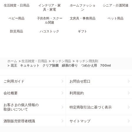
生活雑貨・日用品
インテリア・家
ホームファッショ
シニア・介護関連
具・家電
ン
ベビー用品
子供衣料・スクー
文房具・事務用品
ペット用品
ル関連
防災用品
ハコストック
ギフト
>
>
>
ホーム
生活雑貨・日用品
キッチン用品
キッチン用洗剤
>
花王 キュキュット クリア除菌 緑茶の香り つめかえ用 700ml
ご利用ガイド
お問合せ窓口
会社概要
利用規約
お客さまの個人情報の
特定商取引法に基づく表示
取扱いについて
酒類販売管理者標識
サイトマップ