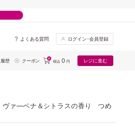
よくある質問
ログイン･会員登録
ド
0
0
レジに進む
入履歴
クーポン
税込
円
 ヴァ―ベナ＆シトラスの香り つめ