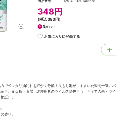
商品番号
125-4901301418678
348円
(税込
383円
)
3
ポイント
お気に入りに登録する
処方でベッタリ油汚れを細かく分解！長もち泡が、すすいだ瞬間一気にパ
除菌＊、まな板・食器・調理用具のウイルス除去＊も（＊全ての菌・ウイ
を検証）。
合。
スの香り。