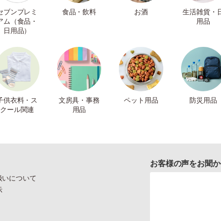
セブンプレミ
食品・飲料
お酒
生活雑貨・
アム（食品・
用品
日用品）
子供衣料・ス
文房具・事務
ペット用品
防災用品
クール関連
用品
お客様の声をお聞か
扱いについて
示