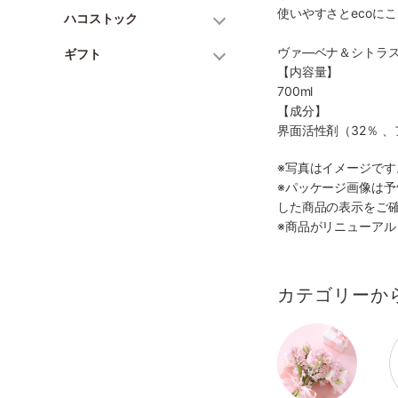
使いやすさとecoに
ハコストック
ヴァ―ベナ＆シトラ
ギフト
【内容量】
700ml
【成分】
界面活性剤（32％ 
※写真はイメージで
※パッケージ画像は
した商品の表示をご
※商品がリニューア
カテゴリーか