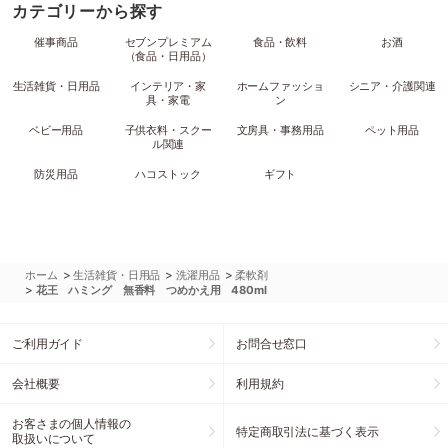
カテゴリーから探す
催事商品
セブンプレミアム
食品・飲料
お酒
（食品・日用品）
生活雑貨・日用品
インテリア・家
ホームファッショ
シニア・介護関連
具・家電
ン
ベビー用品
子供衣料・スクー
文房具・事務用品
ペット用品
ル関連
防災用品
ハコストック
ギフト
>
>
>
ホーム
生活雑貨・日用品
洗濯用品
柔軟剤
>
花王 ハミング 無香料 つめかえ用 480ml
ご利用ガイド
お問合せ窓口
会社概要
利用規約
お客さまの個人情報の
特定商取引法に基づく表示
取扱いについて