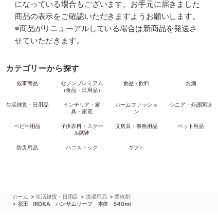
になっている場合もございます。お手元に届きました
商品の表示をご確認いただきますようお願いします。
※商品がリニューアルしている場合は新商品を発送さ
せていただきます。
カテゴリーから探す
催事商品
セブンプレミアム
食品・飲料
お酒
（食品・日用品）
生活雑貨・日用品
インテリア・家
ホームファッショ
シニア・介護関連
具・家電
ン
ベビー用品
子供衣料・スクー
文房具・事務用品
ペット用品
ル関連
防災用品
ハコストック
ギフト
>
>
>
ホーム
生活雑貨・日用品
洗濯用品
柔軟剤
>
花王 IROKA ハンサムリーフ 本体 540ml