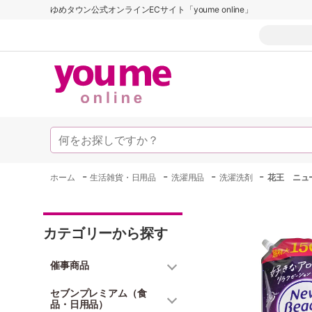
ゆめタウン公式オンラインECサイト「youme online」
-
-
-
-
ホーム
生活雑貨・日用品
洗濯用品
洗濯洗剤
花王 ニュ
カテゴリーから探す
催事商品
セブンプレミアム（食
品・日用品）