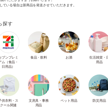
ルしている場合は新商品を発送させていただきます。
ら探す
セブンプレミ
食品・飲料
お酒
生活雑貨・
アム（食品・
用品
日用品）
子供衣料・ス
文房具・事務
ペット用品
防災用品
クール関連
用品