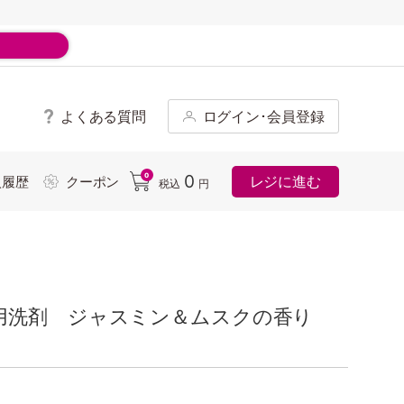
よくある質問
ログイン･会員登録
ド
0
0
レジに進む
入履歴
クーポン
税込
円
用洗剤 ジャスミン＆ムスクの香り