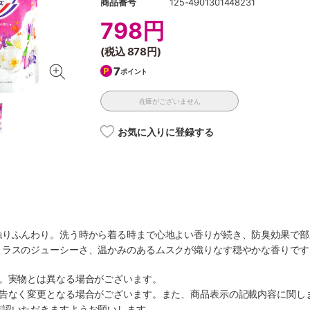
商品番号
125-4901301448231
798円
(税込
878円
)
7
ポイント
在庫がございません
お気に入りに登録する
触りふんわり。洗う時から着る時まで心地よい香りが続き、防臭効果で部
トラスのジューシーさ、温かみのあるムスクが織りなす穏やかな香りです
す。実物とは異なる場合がございます。
予告なく変更となる場合がございます。また、商品表示の記載内容に関し
確認いただきますようお願いします。