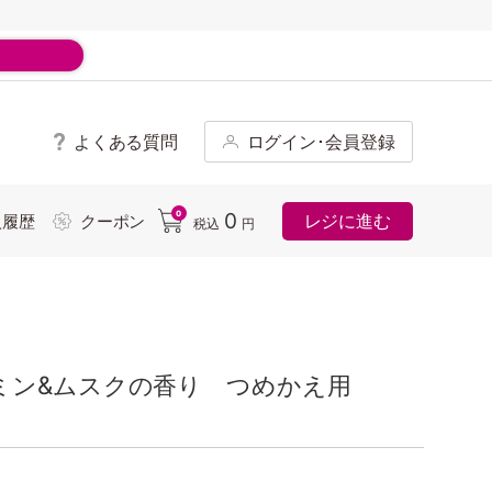
よくある質問
ログイン･会員登録
ド
0
0
レジに進む
入履歴
クーポン
税込
円
ミン&ムスクの香り つめかえ用