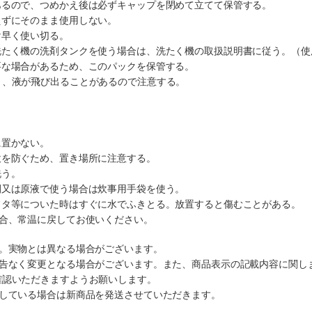
あるので、つめかえ後は必ずキャップを閉めて立てて保管する。
えずにそのまま使用しない。
け早く使い切る。
たく機の洗剤タンクを使う場合は、洗たく機の取扱説明書に従う。（使用量は
要な場合があるため、このパックを保管する。
と、液が飛び出ることがあるので注意する。
。
に置かない。
飲を防ぐため、置き場所に注意する。
洗う。
間又は原液で使う場合は炊事用手袋を使う。
フタ等についた時はすぐに水でふきとる。放置すると傷むことがある。
場合、常温に戻してお使いください。
す。実物とは異なる場合がございます。
予告なく変更となる場合がございます。また、商品表示の記載内容に関し
確認いただきますようお願いします。
ルしている場合は新商品を発送させていただきます。