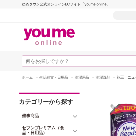
ゆめタウン公式オンラインECサイト「youme online」
-
-
-
-
ホーム
生活雑貨・日用品
洗濯用品
洗濯洗剤
花王 ニュ
カテゴリーから探す
催事商品
セブンプレミアム（食
品・日用品）