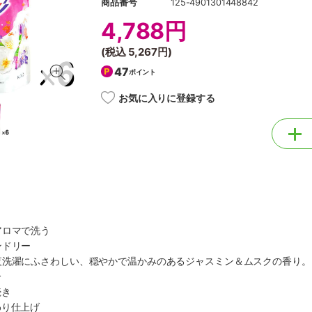
商品番号
125-4901301448842
4,788円
(税込
5,267円
)
47
ポイント
お気に入りに登録する
アロマで洗う
ンドリー
夜洗濯にふさわしい、穏やかで温かみのあるジャスミン＆ムスクの香り。
合
続き
わり仕上げ