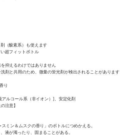
白剤（酸素系）も使えます
すい超フィットボトル
殖を抑えるわけではありません
合洗剤と共用のため、微量の蛍光剤が検出されることがあります
香り
高級アルコール系（非イオン）]、安定化剤
上の注意】
ャスミン＆ムスクの香り」のボトルにつめかえる。
と、液が濁ったり、固まることがある。