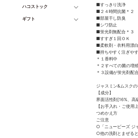
■すっきり洗浄
ハコストック
■２４時間抗菌＊２
■部屋干し防臭
ギフト
■シワ防止
■蛍光剤無配合＊３
■すすぎ１回ＯＫ
■柔軟剤・衣料用漂
■持ちやすく注ぎや
＊１香料中
＊２すべての菌の増
＊３設備が蛍光剤配
ジャスミン&ムスクの
【成分】
界面活性剤[16%、
【お手入れ・ご使用
つめかえ方
ご注意
○「ニュービーズ ジ
○他の洗剤とまぜる