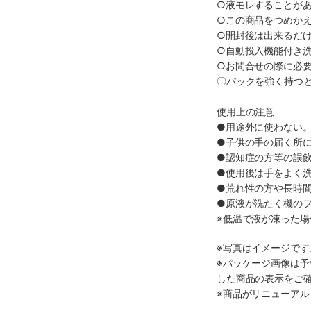
○液モレすることが
○この商品をつめか
○開封後は出来るだ
○自動投入機能付き洗
○お問合せの際に必
〇パックを強く持つ
使用上の注意
●用途外に使わない
●子供の手の届く所
●認知症の方等の誤
●使用後は手をよく
●荒れ性の方や長時
●原液が洗たく機の
※低温で液が凍った
※写真はイメージで
※パッケージ画像は
した商品の表示をご
※商品がリニューア