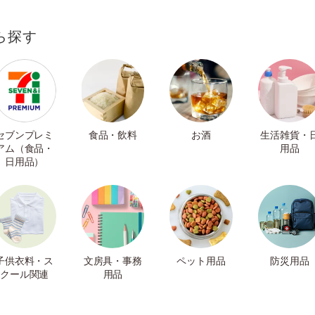
ら探す
セブンプレミ
食品・飲料
お酒
生活雑貨・
アム（食品・
用品
日用品）
子供衣料・ス
文房具・事務
ペット用品
防災用品
クール関連
用品