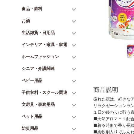
食品・飲料
お酒
生活雑貨・日用品
インテリア・家具・家電
ホームファッション
シニア・介護関連
ベビー用品
商品説明
子供衣料・スクール関連
疲れた夜は、好きな
文房具・事務用品
リラクゼーションラ
１日の終わりに行う
ペット用品
■天然アロマ＊１配
■着る時まで香り長
防災用品
■柔軟剤入りでふん