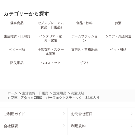
カテゴリーから探す
催事商品
セブンプレミアム
食品・飲料
お酒
（食品・日用品）
生活雑貨・日用品
インテリア・家
ホームファッショ
シニア・介護関連
具・家電
ン
ベビー用品
子供衣料・スクー
文房具・事務用品
ペット用品
ル関連
防災用品
ハコストック
ギフト
>
>
>
ホーム
生活雑貨・日用品
洗濯用品
洗濯洗剤
>
花王 アタックZERO パーフェクトスティック 34本入り
ご利用ガイド
お問合せ窓口
会社概要
利用規約