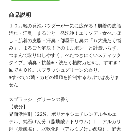
商品説明
１０万粒の発泡パウダーが一気に広がる！肌着の皮脂
汚れ・汗臭、まるごと一発洗浄！エリソデ・食べこぼ
し・肌着の皮脂・汗臭・部屋干し臭の「５大洗たく悩
み」、まるごと解決！そのままポン！と計量いらず。
つまんで取り出しやすく、べたつきにくいスティック
タイプ。消臭・抗菌※・洗たく槽防カビ※も。すすぎ１
回でもＯＫ。スプラッシュグリーンの香り。
※すべての菌・カビの増殖を抑制するわけではありま
せん
スプラッシュグリーンの香り
【成分】
界面活性剤〔22%、ポリオキシエチレンアルキルエー
テル、純石けん分（脂肪酸ナトリウム）〕、アルカリ
剤（炭酸塩）、水軟化剤（アルミノけい酸塩）、酵素