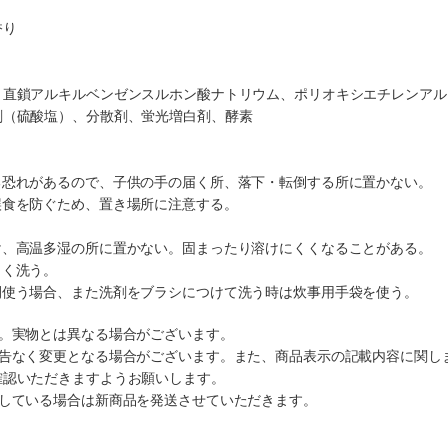
香り
、直鎖アルキルベンゼンスルホン酸ナトリウム、ポリオキシエチレンアル
剤（硫酸塩）、分散剤、蛍光増白剤、酵素
る恐れがあるので、子供の手の届く所、落下・転倒する所に置かない。
誤食を防ぐため、置き場所に注意する。
。
け、高温多湿の所に置かない。固まったり溶けにくくなることがある。
よく洗う。
間使う場合、また洗剤をブラシにつけて洗う時は炊事用手袋を使う。
す。実物とは異なる場合がございます。
予告なく変更となる場合がございます。また、商品表示の記載内容に関し
確認いただきますようお願いします。
ルしている場合は新商品を発送させていただきます。