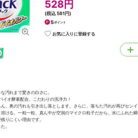
528円
(税込
581円
)
5
ポイント
お気に入りに登録する
コな汚れまで驚きの白さに。
。バイオ酵素配合。こだわりの洗浄力！
ろん、奥の汚れも引き出し落とします。さらに、落ちた汚れが再びセンイ
く溶ける。一粒一粒、真ん中が空洞のマイクロ粒子だから、水にふれた瞬
が残りにくい理由です。
した。