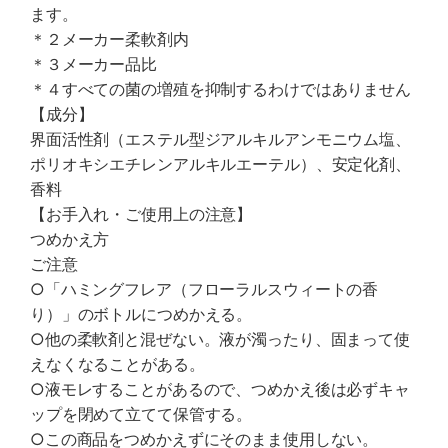
ます。
＊２メーカー柔軟剤内
＊３メーカー品比
＊４すべての菌の増殖を抑制するわけではありません
【成分】
界面活性剤（エステル型ジアルキルアンモニウム塩、
ポリオキシエチレンアルキルエーテル）、安定化剤、
香料
【お手入れ・ご使用上の注意】
つめかえ方
ご注意
○「ハミングフレア（フローラルスウィートの香
り）」のボトルにつめかえる。
○他の柔軟剤と混ぜない。液が濁ったり、固まって使
えなくなることがある。
○液モレすることがあるので、つめかえ後は必ずキャ
ップを閉めて立てて保管する。
○この商品をつめかえずにそのまま使用しない。