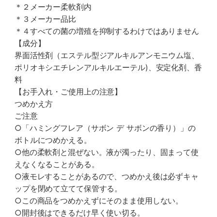
＊２メーカー柔軟剤内
＊３メーカー品比
＊４すべての菌の増殖を抑制するわけではありません
【成分】
界面活性剤（エステル型ジアルキルアンモニウム塩、
ポリオキシエチレンアルキルエーテル)、安定化剤、香
料
【お手入れ・ご使用上の注意】
つめかえ方
ご注意
○「ハミングフレア（サボン デ サボンの香り）」の
ボトルにつめかえる。
○他の柔軟剤と混ぜない。液が濁ったり、固まって使
えなくなることがある。
○液モレすることがあるので、つめかえ後は必ずキャ
ップを閉めて立てて保管する。
○この商品をつめかえずにそのまま使用しない。
○開封後はできるだけ早く使い切る。