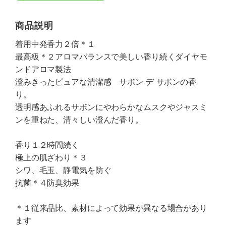
商品説明
着用中発香力２倍＊１
最高級＊２アロマバランスで美しい香り続くダイヤモ
ンドアロマ製法
澄みきったピュアな清潔感 サボン デ サボンの香
り。
透明感あふれるサボンにやわらかなムスクやジャスミ
ンを重ねた、清々しい澄んだ香り。
香り１２時間続く
極上の肌ざわり＊３
シワ、毛玉、静電気を防ぐ
抗菌＊４防臭効果
＊１従来品比、素材によって効果が異なる場合があり
ます