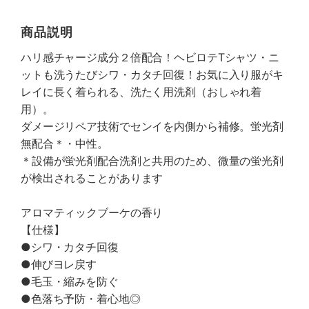
商品説明
ハリ感チャージ成分２倍配合！ヘビロテTシャツ・ニ
ットも洗うたびシワ・カタチ回復！お気に入り服がキ
レイに長く着られる、洗たく用洗剤（おしゃれ着
用）。
ダメージリペア技術でセンイを内側から補修。蛍光剤
無配合＊・中性。
＊設備が蛍光剤配合洗剤と共用のため、微量の蛍光剤
が検出されることがあります
アロマティックブーケの香り
【仕様】
●シワ・カタチ回復
●伸びヨレ戻す
●毛玉・縮みを防ぐ
●色落ち予防・着心地◎