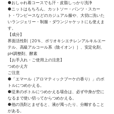
●おしゃれ着コースでも汗・皮脂しっかり洗浄
●ニットはもちろん、カットソー・パンツ・スカー
ト・ワンピースなどのカジュアル服や、大切に洗いた
いランジェリー・制服・ダウンジャケットにも使えま
す。
【成分】
界面活性剤［20％、ポリオキシエチレンアルキルエー
テル、高級アルコール系（陰イオン）］、安定化剤、
pH調整剤、酵素
【お手入れ・ご使用上の注意】
つめかえ方
ご注意
●「エマール（アロマティックブーケの香り）」のボ
トルにつめかえる。
●従来のボトルにつめかえる場合は、必ず中身が空に
なるまで使い切ってからつめかえる。
●他の洗剤とまぜると、液が濁ったり、分離すること
がある。