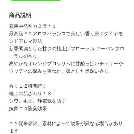
商品説明
着用中発香力２倍＊１
最高級＊２アロマバランスで美しい香り続くダイヤモ
ンドアロマ製法
新香調凛とした甘さの格上げフローラル アーバンフロ
ーラルの香り。
爽やかなオレンジブロッサムに甘酸っぱいチェリーや
ウッディの深みを重ねた、凛とした奥深い香り。
香り１２時間続く
極上の肌ざわり＊３
シワ、毛玉、静電気を防ぐ
抗菌＊４防臭効果
＊１従来品比、素材によって効果が異なる場合があり
ます