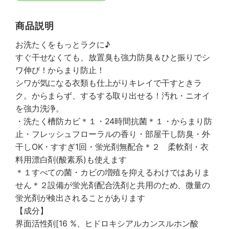
商品説明
お洗たくをもっとラクに♪
すぐ干せなくても、放置臭も強力防臭＆ひと振りでシ
ワ伸び！からまり防止！
シワが気になる衣類も仕上がりキレイで干すときラ
ク。からまらず、するする取り出せる！汚れ・ニオイ
を強力洗浄。
・洗たく槽防カビ＊１・24時間抗菌＊１・からまり防
止・フレッシュフローラルの香り・部屋干し防臭・外
干しOK・すすぎ1回・蛍光剤無配合＊２ 柔軟剤・衣
料用漂白剤(酸素系)も使えます
＊１すべての菌・カビの増殖を抑えるわけではありま
せん＊２設備が蛍光剤配合洗剤と共用のため、微量の
蛍光剤が検出されることがあります
【成分】
界面活性剤[16 %、ヒドロキシアルカンスルホン酸