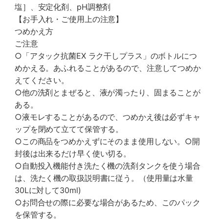
塩］、安定化剤、pH調整剤
【お手入れ・ご使用上の注意】
つめかえ方
ご注意
○「アタック抗菌EX ラク干しプラス」のボトルにつ
めかえる。あふれることがあるので、注意してつめか
えてください。
○他の洗剤とまぜると、液が濁ったり、固まることが
ある。
○液モレすることがあるので、つめかえ後は必ずキャ
ップを閉めて立てて保管する。
○この商品をつめかえずにそのまま使用しない。○開
封後は出来るだけ早く使い切る。
○自動投入機能付き洗たく機の洗剤タンクを使う場合
は、洗たく機の取扱説明書に従う。（使用量は水量
30Lに対して30ml)
○お問合せの際に必要な場合があるため、このパック
を保管する。