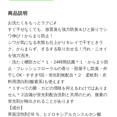
商品説明
お洗たくをもっとラクに♪
すぐ干せなくても、放置臭も強力防臭＆ひと振りでシ
ワ伸び！からまり防止！
シワが気になる衣類も仕上がりキレイで干すときラ
ク。からまらず、するする取り出せる！汚れ・ニオイ
を強力洗浄。
・洗たく槽防カビ＊１・24時間抗菌＊１・からまり防
止・フレッシュフローラルの香り・部屋干し防臭・外
干しOK・すすぎ1回・蛍光剤無配合＊２ 柔軟剤・衣
料用漂白剤(酸素系)も使えます
＊１すべての菌・カビの増殖を抑えるわけではありま
せん＊２設備が蛍光剤配合洗剤と共用のため、微量の
蛍光剤が検出されることがあります
【成分】
界面活性剤[16 %、ヒドロキシアルカンスルホン酸