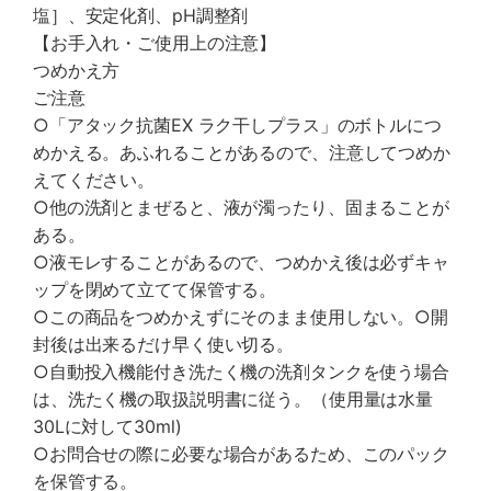
塩］、安定化剤、pH調整剤
【お手入れ・ご使用上の注意】
つめかえ方
ご注意
○「アタック抗菌EX ラク干しプラス」のボトルにつ
めかえる。あふれることがあるので、注意してつめか
えてください。
○他の洗剤とまぜると、液が濁ったり、固まることが
ある。
○液モレすることがあるので、つめかえ後は必ずキャ
ップを閉めて立てて保管する。
○この商品をつめかえずにそのまま使用しない。○開
封後は出来るだけ早く使い切る。
○自動投入機能付き洗たく機の洗剤タンクを使う場合
は、洗たく機の取扱説明書に従う。（使用量は水量
30Lに対して30ml)
○お問合せの際に必要な場合があるため、このパック
を保管する。