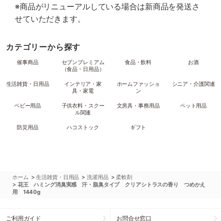
※商品がリニューアルしている場合は新商品を発送さ
せていただきます。
カテゴリーから探す
催事商品
セブンプレミアム
食品・飲料
お酒
（食品・日用品）
生活雑貨・日用品
インテリア・家
ホームファッショ
シニア・介護関連
具・家電
ン
ベビー用品
子供衣料・スクー
文房具・事務用品
ペット用品
ル関連
防災用品
ハコストック
ギフト
>
>
>
ホーム
生活雑貨・日用品
洗濯用品
柔軟剤
>
花王 ハミング消臭実感 汗・脂臭タイプ クリアシトラスの香り つめかえ
用 1440g
ご利用ガイド
お問合せ窓口