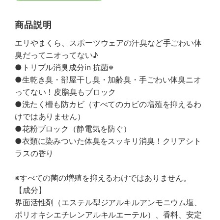
商品説明
エリやまくら、スポーツウェアの汗臭など手ごわい体
臭だってニオってない♪
●トリプル消臭成分in 抗菌※
●生乾き臭・部屋干し臭・加齢臭・手ごわい体臭ニオ
ってない！皮脂臭もブロック
●洗たく槽も防カビ（すべてのカビの増殖を抑えるわ
けではありません）
●花粉ブロック（静電気を防ぐ）
●衣類に染みついた体臭をスッキリ消臭！クリアシト
ラスの香り
※すべての菌の増殖を抑えるわけではありません。
【成分】
界面活性剤（エステル型ジアルキルアンモニウム塩、
ポリオキシエチレンアルキルエーテル）、香料、安定