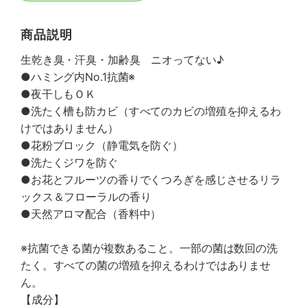
商品説明
生乾き臭・汗臭・加齢臭 ニオってない♪
●ハミング内No.1抗菌※
●夜干しもＯＫ
●洗たく槽も防カビ（すべてのカビの増殖を抑えるわ
けではありません）
●花粉ブロック（静電気を防ぐ）
●洗たくジワを防ぐ
●お花とフルーツの香りでくつろぎを感じさせるリラ
ックス＆フローラルの香り
●天然アロマ配合（香料中）
※抗菌できる菌が複数あること。一部の菌は数回の洗
たく。すべての菌の増殖を抑えるわけではありませ
ん。
【成分】