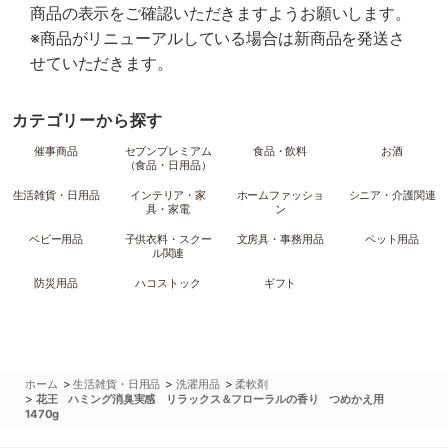
商品の表示をご確認いただきますようお願いします。
※商品がリニューアルしている場合は新商品を発送さ
せていただきます。
カテゴリーから探す
催事商品
セブンプレミアム
食品・飲料
お酒
（食品・日用品）
生活雑貨・日用品
インテリア・家
ホームファッショ
シニア・介護関連
具・家電
ン
ベビー用品
子供衣料・スクー
文房具・事務用品
ペット用品
ル関連
防災用品
ハコストック
ギフト
>
>
>
ホーム
生活雑貨・日用品
洗濯用品
柔軟剤
>
花王 ハミング消臭実感 リラックス＆フローラルの香り つめかえ用
1470g