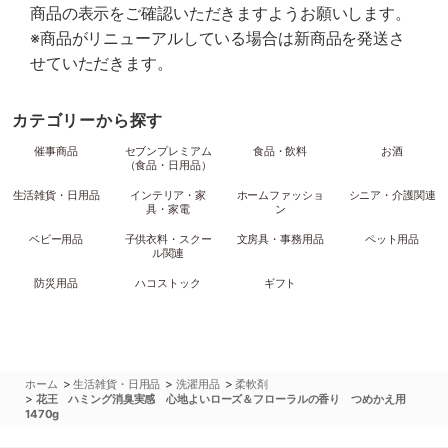
商品の表示をご確認いただきますようお願いします。
※商品がリニューアルしている場合は新商品を発送さ
せていただきます。
カテゴリーから探す
催事商品
セブンプレミアム
食品・飲料
お酒
（食品・日用品）
生活雑貨・日用品
インテリア・家
ホームファッショ
シニア・介護関連
具・家電
ン
ベビー用品
子供衣料・スクー
文房具・事務用品
ペット用品
ル関連
防災用品
ハコストック
ギフト
>
>
>
ホーム
生活雑貨・日用品
洗濯用品
柔軟剤
>
花王 ハミング消臭実感 心地よいローズ＆フローラルの香り つめかえ用
1470g