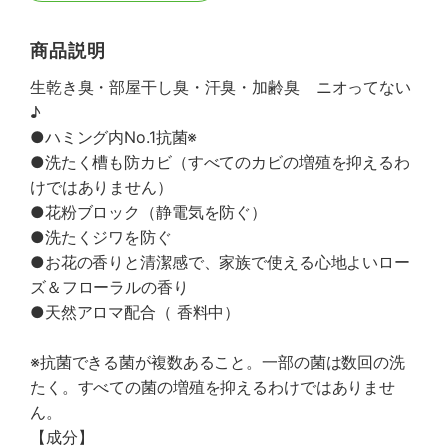
商品説明
生乾き臭・部屋干し臭・汗臭・加齢臭 ニオってない
♪
●ハミング内No.1抗菌※
●洗たく槽も防カビ（すべてのカビの増殖を抑えるわ
けではありません）
●花粉ブロック（静電気を防ぐ）
●洗たくジワを防ぐ
●お花の香りと清潔感で、家族で使える心地よいロー
ズ＆フローラルの香り
●天然アロマ配合（ 香料中）
※抗菌できる菌が複数あること。一部の菌は数回の洗
たく。すべての菌の増殖を抑えるわけではありませ
ん。
【成分】