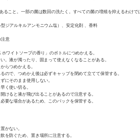
数あること。一部の菌は数回の洗たく。すべての菌の増殖を抑えるわけで
型ジアルキルアンモニウム塩）、安定化剤 、香料
の注意
】
 ホワイトソープの香り」のボトルにつめかえる。
ない。液が濁ったり、固まって使えなくなることがある。
てからつめかえる。
あるので、つめかえ後は必ずキャップを閉めて立てて保管する。
えずにそのまま使用しない。
け早く使い切る。
て開けると液が飛び出ることがあるので注意する。
に必要な場合があるため、このパックを保管する。
。
に置かない。
誤飲を防ぐため、置き場所に注意する。