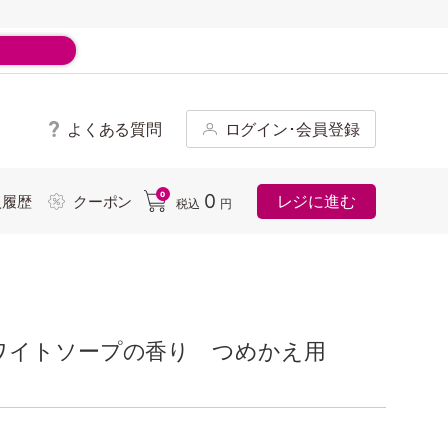
よくある質問
ログイン･会員登録
ド
0
0
レジに進む
入履歴
クーポン
税込
円
ワイトソープの香り つめかえ用