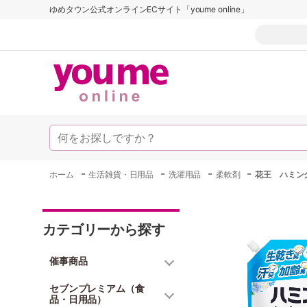
ゆめタウン公式オンラインECサイト「youme online」
-
-
-
-
ホーム
生活雑貨・日用品
洗濯用品
柔軟剤
花王 ハミン
カテゴリーから探す
催事商品
セブンプレミアム（食
品・日用品）