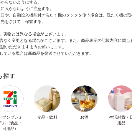
かからないようにする。
目に入らないように注意する。
入口や、自動投入機能付き洗たく機のタンクを使う場合は、洗たく機の取
日光をさけて、保管する。
す。実物とは異なる場合がございます。
予告なく変更となる場合がございます。また、商品表示の記載内容に関し
確認いただきますようお願いします。
ルしている場合は新商品を発送させていただきます。
ら探す
セブンプレミ
食品・飲料
お酒
生活雑貨・
アム（食品・
用品
日用品）