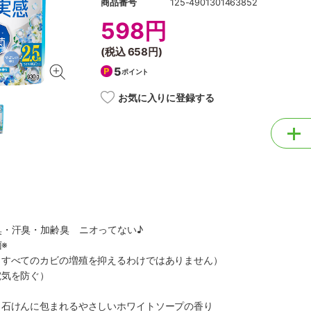
商品番号
125-4901301463852
598円
(税込
658円
)
5
ポイント
お気に入りに登録する
臭・汗臭・加齢臭 ニオってない♪
菌※
（すべてのカビの増殖を抑えるわけではありません）
電気を防ぐ）
と石けんに包まれるやさしいホワイトソープの香り