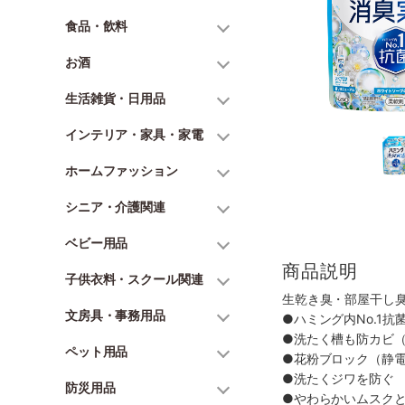
食品・飲料
お酒
生活雑貨・日用品
インテリア・家具・家電
ホームファッション
シニア・介護関連
ベビー用品
商品説明
子供衣料・スクール関連
生乾き臭・部屋干し
文房具・事務用品
●ハミング内No.1抗
●洗たく槽も防カビ
ペット用品
●花粉ブロック（静
●洗たくジワを防ぐ
防災用品
●やわらかいムスク