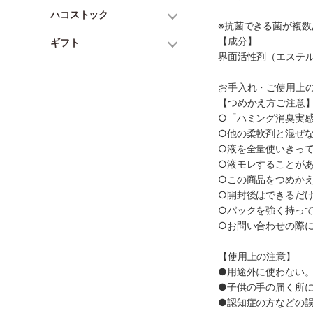
ハコストック
※抗菌できる菌が複
【成分】
ギフト
界面活性剤（エステル
お手入れ・ご使用上
【つめかえ方ご注意
○「ハミング消臭実感
○他の柔軟剤と混ぜ
○液を全量使いきっ
○液モレすることが
○この商品をつめか
○開封後はできるだ
○パックを強く持っ
○お問い合わせの際
【使用上の注意】
●用途外に使わない
●子供の手の届く所
●認知症の方などの