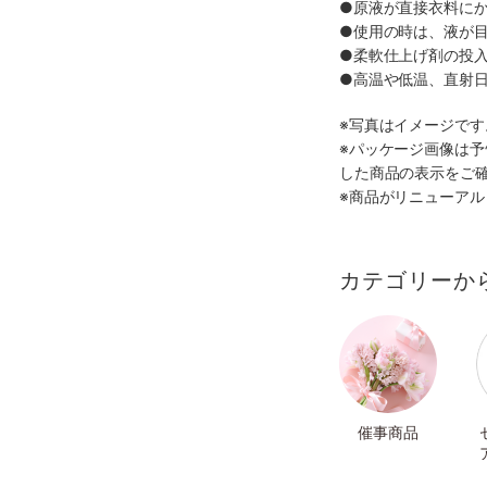
●原液が直接衣料に
●使用の時は、液が
●柔軟仕上げ剤の投
●高温や低温、直射
※写真はイメージで
※パッケージ画像は
した商品の表示をご
※商品がリニューア
カテゴリーか
催事商品