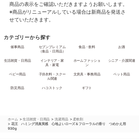
商品の表示をご確認いただきますようお願いします。
※商品がリニューアルしている場合は新商品を発送さ
せていただきます。
カテゴリーから探す
催事商品
セブンプレミアム
食品・飲料
お酒
（食品・日用品）
生活雑貨・日用品
インテリア・家
ホームファッショ
シニア・介護関連
具・家電
ン
ベビー用品
子供衣料・スクー
文房具・事務用品
ペット用品
ル関連
防災用品
ハコストック
ギフト
>
>
>
ホーム
生活雑貨・日用品
洗濯用品
柔軟剤
>
花王 ハミング消臭実感 心地よいローズ＆フローラルの香り つめかえ用
930g