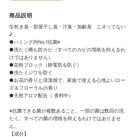
商品説明
生乾き臭・部屋干し臭・汗臭・加齢臭 ニオってない
♪
●ハミング内No.1抗菌※
●洗たく槽も防カビ（すべてのカビの増殖を抑えるわ
けではありません）
●花粉ブロック（静電気を防ぐ）
●洗たくジワを防ぐ
●お花の香りと清潔感で、家族で使える心地よいロー
ズ＆フローラルの香り
●天然アロマ配合（ 香料中）
※抗菌できる菌が複数あること。一部の菌は数回の洗
たく。すべての菌の増殖を抑えるわけではありませ
ん。
【成分】