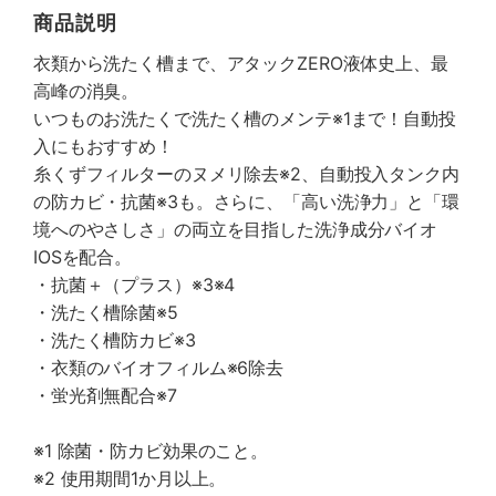
商品説明
衣類から洗たく槽まで、アタックZERO液体史上、最
高峰の消臭。
いつものお洗たくで洗たく槽のメンテ※1まで！自動投
入にもおすすめ！
糸くずフィルターのヌメリ除去※2、自動投入タンク内
の防カビ・抗菌※3も。さらに、「高い洗浄力」と「環
境へのやさしさ」の両立を目指した洗浄成分バイオ
IOSを配合。
・抗菌＋（プラス）※3※4
・洗たく槽除菌※5
・洗たく槽防カビ※3
・衣類のバイオフィルム※6除去
・蛍光剤無配合※7
※1 除菌・防カビ効果のこと。
※2 使用期間1か月以上。