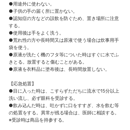
●用途外に使わない。
●子供の手の届く所に置かない。
●認知症の方などの誤飲を防ぐため、置き場所に注意
する。
●使用後は手をよく洗う。
●荒れ性の方や長時間又は原液で使う場合は炊事用手
袋を使う。
●原液が洗たく機のフタ等についた時はすぐに水でふ
きとる。放置すると傷むことがある。
●原液を衣料品に塗布後は、長時間放置しない。
【応急処置】
●目に入った時は、こすらずただちに流水で15分以上
洗い流し、必ず眼科を受診する。
●飲み込んだ時は、吐かずに口をすすぎ、水を飲む等
の処置をする。異常が残る場合は、医師に相談する。
※受診時は商品を持参する。