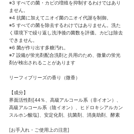
※3 すべての菌・カビの増殖を抑制するわけではあり
ません。
※4 抗菌に加えてニオイ菌のニオイ代謝を制御。
※5 すべての菌を除去するわけではありません。洗た
く環境下で繰り返し洗浄後の菌数を評価。カビは除去
できません。
※6 菌が作り出す多糖汚れ。
※7 設備が蛍光剤配合洗剤と共用のため、微量の蛍光
剤が検出されることがあります
リーフィブリーズの香り（微香）
【成分】
界面活性剤[44％、高級アルコール系（非イオン）、
高級アルコール系（陰イオン）、ヒドロキシアルカン
スルホン酸塩]、安定化剤、抗菌剤、消臭助剤、酵素
[お手入れ・ご使用上の注意]