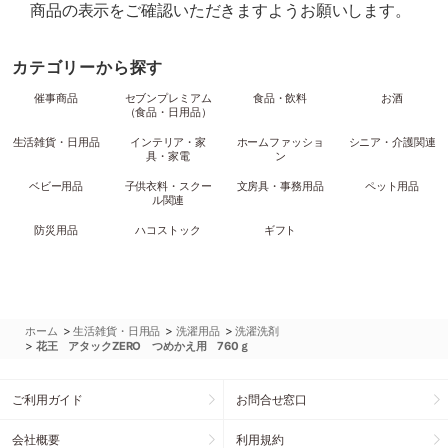
商品の表示をご確認いただきますようお願いします。
カテゴリーから探す
催事商品
セブンプレミアム
食品・飲料
お酒
（食品・日用品）
生活雑貨・日用品
インテリア・家
ホームファッショ
シニア・介護関連
具・家電
ン
ベビー用品
子供衣料・スクー
文房具・事務用品
ペット用品
ル関連
防災用品
ハコストック
ギフト
>
>
>
ホーム
生活雑貨・日用品
洗濯用品
洗濯洗剤
>
花王 アタックZERO つめかえ用 760ｇ
ご利用ガイド
お問合せ窓口
会社概要
利用規約