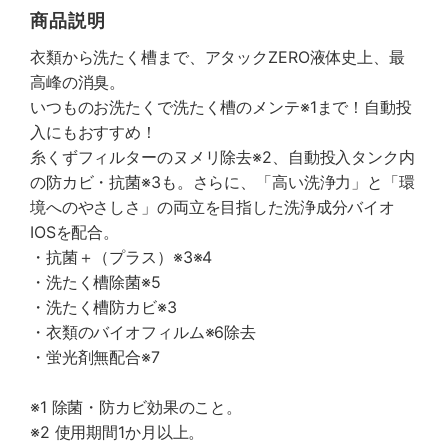
商品説明
衣類から洗たく槽まで、アタックZERO液体史上、最
高峰の消臭。
いつものお洗たくで洗たく槽のメンテ※1まで！自動投
入にもおすすめ！
糸くずフィルターのヌメリ除去※2、自動投入タンク内
の防カビ・抗菌※3も。さらに、「高い洗浄力」と「環
境へのやさしさ」の両立を目指した洗浄成分バイオ
IOSを配合。
・抗菌＋（プラス）※3※4
・洗たく槽除菌※5
・洗たく槽防カビ※3
・衣類のバイオフィルム※6除去
・蛍光剤無配合※7
※1 除菌・防カビ効果のこと。
※2 使用期間1か月以上。