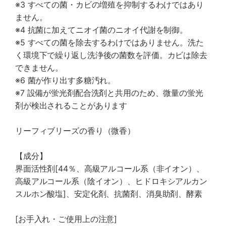
※3 すべての菌・カビの増殖を抑制するわけではあり
ません。
※4 抗菌に加えてニオイ菌のニオイ代謝を制御。
※5 すべての菌を除去するわけではありません。洗た
く環境下で繰り返し洗浄後の菌数を評価。カビは除去
できません。
※6 菌が作り出す多糖汚れ。
※7 設備が蛍光剤配合洗剤と共用のため、微量の蛍光
剤が検出されることがあります
リーフィブリーズの香り（微香）
【成分】
界面活性剤[44％、高級アルコール系（非イオン）、
高級アルコール系（陰イオン）、ヒドロキシアルカン
スルホン酸塩]、安定化剤、抗菌剤、消臭助剤、酵素
[お手入れ・ご使用上の注意]