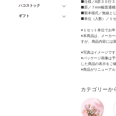
■仕様／A罫３０行３
ハコストック
■罫／７mm幅普通横
■製本様式／無線と
ギフト
■単位（入数）／１
※１セット単位でお申
※本商品は、メーカ
すが、商品内容には
※写真はイメージで
※パッケージ画像は
した商品の表示をご
※商品がリニューア
カテゴリーか