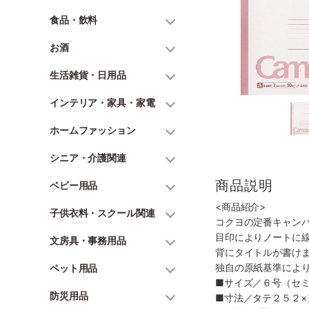
食品・飲料
お酒
生活雑貨・日用品
インテリア・家具・家電
ホームファッション
シニア・介護関連
商品説明
ベビー用品
<商品紹介>
子供衣料・スクール関連
コクヨの定番キャン
目印によりノートに線
文房具・事務用品
背にタイトルが書けま
独自の原紙基準により
ペット用品
■サイズ／６号（セミ
防災用品
■寸法／タテ２５２×