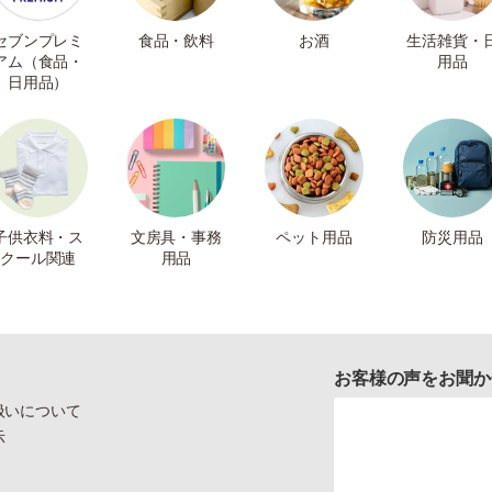
セブンプレミ
食品・飲料
お酒
生活雑貨・
アム（食品・
用品
日用品）
子供衣料・ス
文房具・事務
ペット用品
防災用品
クール関連
用品
お客様の声をお聞か
扱いについて
示