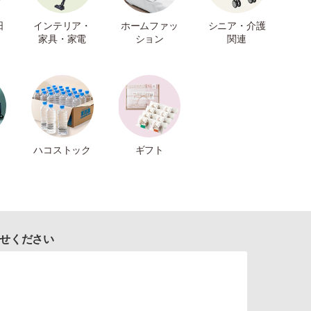
日
インテリア・
ホームファッ
シニア・介護
家具・家電
ション
関連
ハコストック
ギフト
せください