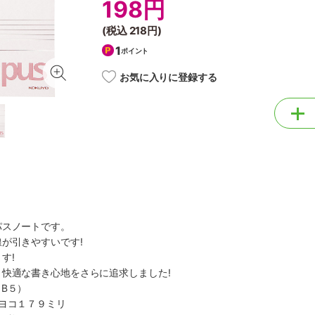
198円
(税込
218円
)
1
ポイント
お気に入りに登録する
パスノートです。
が引きやすいです!
す!
快適な書き心地をさらに追求しました!
B５）
ヨコ１７９ミリ