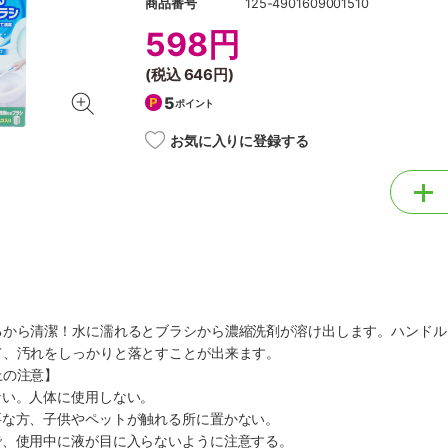
商品番号
125-4901609001510
598円
(税込
646円
)
5
ポイント
お気に入りに登録する
るから清潔！水に濡れるとブラシから濃縮洗剤が溶け出します。ハンドル
て、汚れをしっかりと落とすことが出来ます。
上の注意】
ない。人体に使用しない。
要な方、子供やペットが触れる所に置かない。
で、使用中に液が目に入らないように注意する。