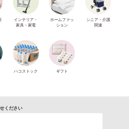
日
インテリア・
ホームファッ
シニア・介護
家具・家電
ション
関連
ハコストック
ギフト
せください