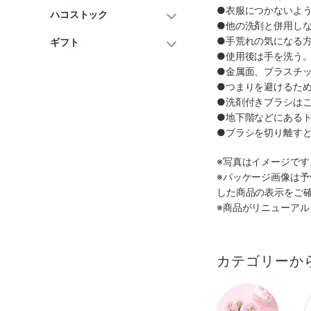
●衣服につかないよ
ハコストック
●他の洗剤と併用し
●手荒れの気になる
ギフト
●使用後は手を洗う
●金属面、プラスチ
●つまりを避けるた
●洗剤付きブラシは
●地下階などにある
●ブラシを切り離す
※写真はイメージで
※パッケージ画像は
した商品の表示をご
※商品がリニューア
カテゴリーか