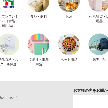
セブンプレミ
食品・飲料
お酒
生活雑貨・
アム（食品・
用品
日用品）
子供衣料・ス
文房具・事務
ペット用品
防災用品
クール関連
用品
お客様の声をお聞か
扱いについて
示