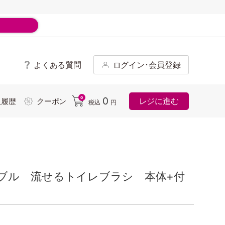
よくある質問
ログイン･会員登録
ド
0
0
レジに進む
入履歴
クーポン
税込
円
ブル 流せるトイレブラシ 本体+付