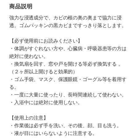
商品説明
強力な浸透成分で、カビの根の奥の奥まで協力に浸
透。ゴムパッキンの黒カビまですっきり落とします。
【必ず使用前にお読みください】
・体調がすぐれない方や、心臓病・呼吸器患等の方は
絶対に使わない。
・換気扇を回す、窓や戸を開ける等必ず換気する 。
（２ヶ所以上開けると効果的）
・ゴム手袋、マスク、保護眼鏡・ゴーグル等を着用す
る。
・一度に大量に使ったり、長時間連続して使わない。
・入浴中には絶対に使用しない。
【使用上の注意】
・作業後は必ず手を洗い、その後、顔、目も洗う。
・液が目にはいらないように注意する。