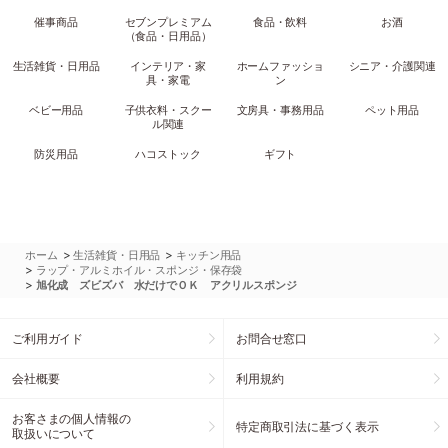
催事商品
セブンプレミアム
食品・飲料
お酒
（食品・日用品）
生活雑貨・日用品
インテリア・家
ホームファッショ
シニア・介護関連
具・家電
ン
ベビー用品
子供衣料・スクー
文房具・事務用品
ペット用品
ル関連
防災用品
ハコストック
ギフト
>
>
ホーム
生活雑貨・日用品
キッチン用品
>
ラップ・アルミホイル・スポンジ・保存袋
>
旭化成 ズビズバ 水だけでＯＫ アクリルスポンジ
ご利用ガイド
お問合せ窓口
会社概要
利用規約
お客さまの個人情報の
特定商取引法に基づく表示
取扱いについて