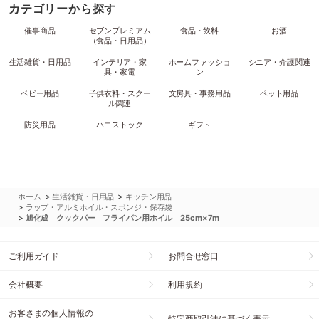
カテゴリーから探す
催事商品
セブンプレミアム
食品・飲料
お酒
（食品・日用品）
生活雑貨・日用品
インテリア・家
ホームファッショ
シニア・介護関連
具・家電
ン
ベビー用品
子供衣料・スクー
文房具・事務用品
ペット用品
ル関連
防災用品
ハコストック
ギフト
>
>
ホーム
生活雑貨・日用品
キッチン用品
>
ラップ・アルミホイル・スポンジ・保存袋
>
旭化成 クックパー フライパン用ホイル 25cm×7m
ご利用ガイド
お問合せ窓口
会社概要
利用規約
お客さまの個人情報の
特定商取引法に基づく表示