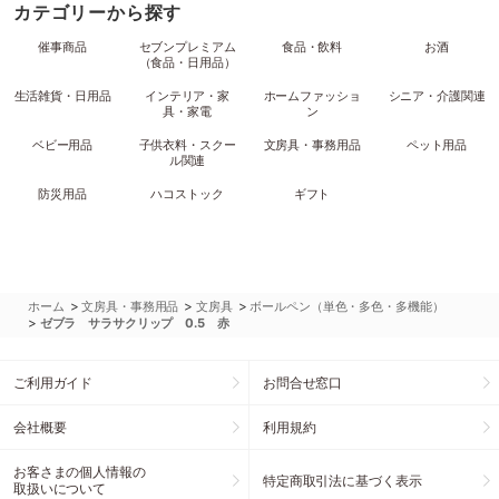
カテゴリーから探す
催事商品
セブンプレミアム
食品・飲料
お酒
（食品・日用品）
生活雑貨・日用品
インテリア・家
ホームファッショ
シニア・介護関連
具・家電
ン
ベビー用品
子供衣料・スクー
文房具・事務用品
ペット用品
ル関連
防災用品
ハコストック
ギフト
>
>
>
ホーム
文房具・事務用品
文房具
ボールペン（単色・多色・多機能）
>
ゼブラ サラサクリップ 0.5 赤
ご利用ガイド
お問合せ窓口
会社概要
利用規約
お客さまの個人情報の
特定商取引法に基づく表示
取扱いについて