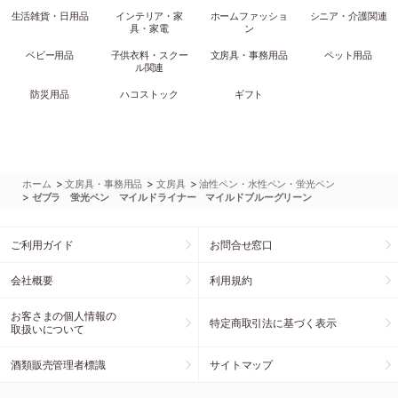
生活雑貨・日用品
インテリア・家
ホームファッショ
シニア・介護関連
具・家電
ン
ベビー用品
子供衣料・スクー
文房具・事務用品
ペット用品
ル関連
防災用品
ハコストック
ギフト
>
>
>
ホーム
文房具・事務用品
文房具
油性ペン・水性ペン・蛍光ペン
>
ゼブラ 蛍光ペン マイルドライナー マイルドブルーグリーン
ご利用ガイド
お問合せ窓口
会社概要
利用規約
お客さまの個人情報の
特定商取引法に基づく表示
取扱いについて
酒類販売管理者標識
サイトマップ