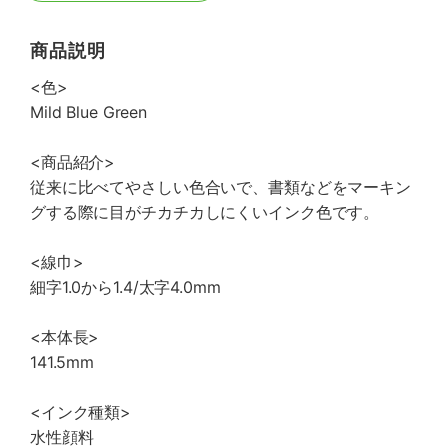
商品説明
<色>
Mild Blue Green
<商品紹介>
従来に比べてやさしい色合いで、書類などをマーキン
グする際に目がチカチカしにくいインク色です。
<線巾>
細字1.0から1.4/太字4.0mm
<本体長>
141.5mm
<インク種類>
水性顔料