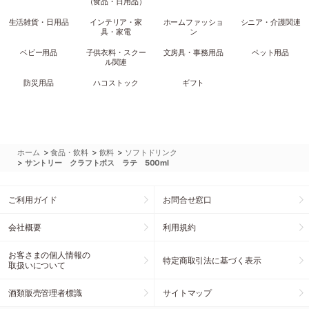
（食品・日用品）
生活雑貨・日用品
インテリア・家
ホームファッショ
シニア・介護関連
具・家電
ン
ベビー用品
子供衣料・スクー
文房具・事務用品
ペット用品
ル関連
防災用品
ハコストック
ギフト
>
>
>
ホーム
食品・飲料
飲料
ソフトドリンク
>
サントリー クラフトボス ラテ 500ml
ご利用ガイド
お問合せ窓口
会社概要
利用規約
お客さまの個人情報の
特定商取引法に基づく表示
取扱いについて
酒類販売管理者標識
サイトマップ