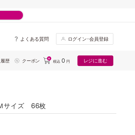
よくある質問
ログイン･会員登録
ド
0
0
レジに進む
入履歴
クーポン
税込
円
Ｍサイズ 66枚