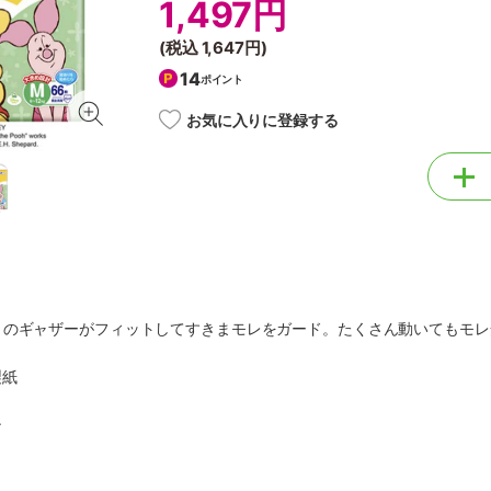
1,497円
(税込
1,647円
)
14
ポイント
お気に入りに登録する
りのギャザーがフィットしてすきまモレをガード。たくさん動いてもモレ
製紙
ン