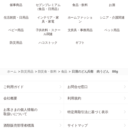
催事商品
セブンプレミアム
食品・飲料
お酒
（食品・日用品）
生活雑貨・日用品
インテリア・家
ホームファッショ
シニア・介護関連
具・家電
ン
ベビー用品
子供衣料・スクー
文房具・事務用品
ペット用品
ル関連
防災用品
ハコストック
ギフト
>
>
>
>
ホーム
防災用品
防災食・飲料
食品
日清のどん兵衛 肉うどん 86g
ご利用ガイド
お問合せ窓口
会社概要
利用規約
お客さまの個人情報の
特定商取引法に基づく表示
取扱いについて
酒類販売管理者標識
サイトマップ