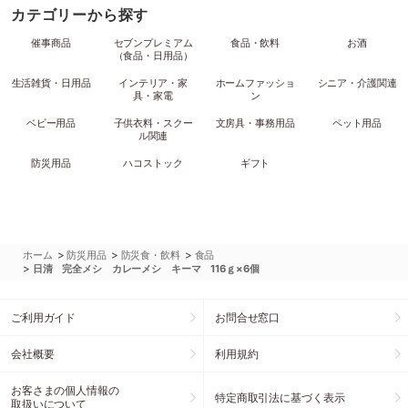
カテゴリーから探す
催事商品
セブンプレミアム
食品・飲料
お酒
（食品・日用品）
生活雑貨・日用品
インテリア・家
ホームファッショ
シニア・介護関連
具・家電
ン
ベビー用品
子供衣料・スクー
文房具・事務用品
ペット用品
ル関連
防災用品
ハコストック
ギフト
>
>
>
ホーム
防災用品
防災食・飲料
食品
>
日清 完全メシ カレーメシ キーマ 116ｇ×6個
ご利用ガイド
お問合せ窓口
会社概要
利用規約
お客さまの個人情報の
特定商取引法に基づく表示
取扱いについて