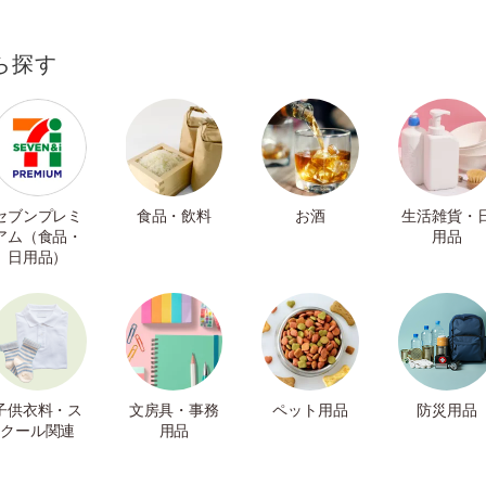
ら探す
セブンプレミ
食品・飲料
お酒
生活雑貨・
アム（食品・
用品
日用品）
子供衣料・ス
文房具・事務
ペット用品
防災用品
クール関連
用品