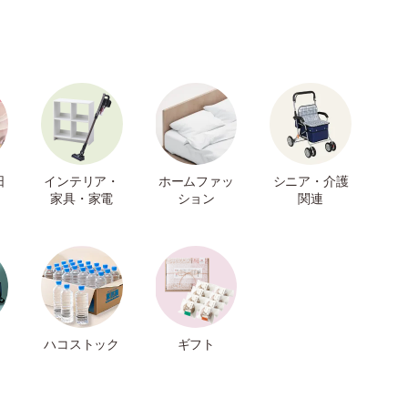
日
インテリア・
ホームファッ
シニア・介護
家具・家電
ション
関連
ハコストック
ギフト